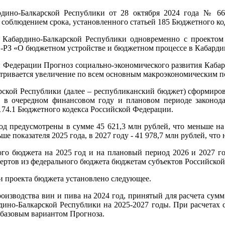
рдино-Балкарской Республики от 28 октября 2024 года № 66
соблюдением срока, установленного статьей 185 Бюджетного ко
Кабардино-Балкарской Республики одновременно с проектом з
1-РЗ «О бюджетном устройстве и бюджетном процессе в Кабарди
ой Федерации Прогноз социально-экономического развития Кабар
атривается увеличение по всем основным макроэкономическим п
ской Республики (далее – республиканский бюджет) сформирова
 в очередном финансовом году и плановом периоде законодат
 174.1 Бюджетного кодекса Российской Федерации.
д предусмотрены в сумме 45 621,3 млн рублей, что меньше на 
ьше показателя 2025 года, в 2027 году - 41 978,7 млн рублей, что
го бюджета на 2025 год и на плановый период 2026 и 2027 го
ртов из федерального бюджета бюджетам субъектов Российской
ти проекта бюджета установлено следующее.
роизводства вин и пива на 2024 год, принятый для расчета сумм
дино-Балкарской Республики на 2025-2027 годы. При расчетах 
 базовым вариантом Прогноза.