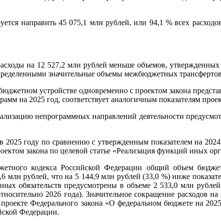
.
уется направить 45 075,1 млн рублей, или 94,1 % всех расходо
асходы на 12 527,2 млн рублей меньше объемов, утвержденных н
спределенными значительные объемы межбюджетных трансфертов
 о бюджетном устройстве одновременно с проектом закона предс
амм на 2025 год, соответствует аналогичным показателям проек
ализацию непрограммных направлений деятельности предусмотре
 2025 году по сравнению с утвержденным показателем на 2024 
оектом закона по целевой статье «Реализация функций иных орг
юджетного кодекса Российской Федерации общий объем бюдж
4,6 млн рублей, что на 5 144,9 млн рублей (33,0 %) ниже показа
ых обязательств предусмотрены в объеме 2 533,0 млн рублей 
 относительно 2026 года). Значительное сокращение расходов 
в проекте Федерального закона «О федеральном бюджете на 2025
йской Федерации.