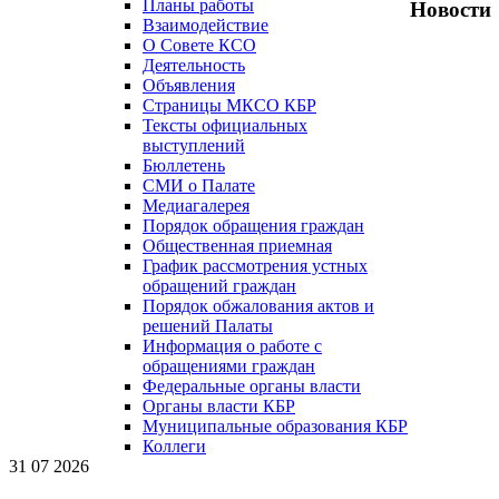
Планы работы
Новости
Взаимодействие
О Совете КСО
Деятельность
Объявления
Страницы МКСО КБР
Тексты официальных
выступлений
Бюллетень
СМИ о Палате
Медиагалерея
Порядок обращения граждан
Общественная приемная
График рассмотрения устных
обращений граждан
Порядок обжалования актов и
решений Палаты
Информация о работе с
обращениями граждан
Федеральные органы власти
Органы власти КБР
Муниципальные образования КБР
Коллеги
31 07 2026