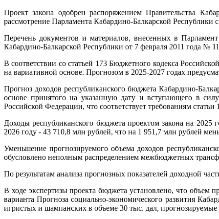
Проект закона одобрен распоряжением Правительства Каба
рассмотрение Парламента Кабардино-Балкарской Республики с 
Перечень документов и материалов, внесенных в Парламент 
Кабардино-Балкарской Республики от 7 февраля 2011 года № 1
В соответствии со статьей 173 Бюджетного кодекса Российск
на вариативной основе. Прогнозом в 2025-2027 годах предусм
Прогноз доходов республиканского бюджета Кабардино-Балкар
основе принятого на указанную дату и вступающего в силу
Российской Федерации, что соответствует требованиям статьи
Доходы республиканского бюджета проектом закона на 2025 го
2026 году - 43 710,8 млн рублей, что на 1 951,7 млн рублей мен
Уменьшение прогнозируемого объема доходов республиканско
обусловлено неполным распределением межбюджетных трансфе
По результатам анализа прогнозных показателей доходной час
В ходе экспертизы проекта бюджета установлено, что объем п
варианта Прогноза социально-экономического развития Кабар
игристых и шампанских в объеме 30 тыс. дал, прогнозируемые