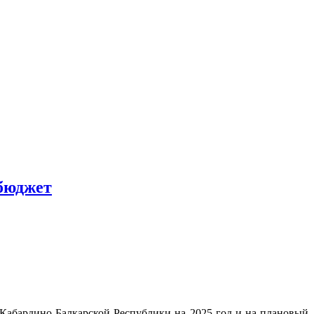
бюджет
 Кабардино-Балкарской Республики на 2025 год и на плановый