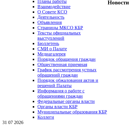
Планы работы
Новости
Взаимодействие
О Совете КСО
Деятельность
Объявления
Страницы МКСО КБР
Тексты официальных
выступлений
Бюллетень
СМИ о Палате
Медиагалерея
Порядок обращения граждан
Общественная приемная
График рассмотрения устных
обращений граждан
Порядок обжалования актов и
решений Палаты
Информация о работе с
обращениями граждан
Федеральные органы власти
Органы власти КБР
Муниципальные образования КБР
Коллеги
31 07 2026