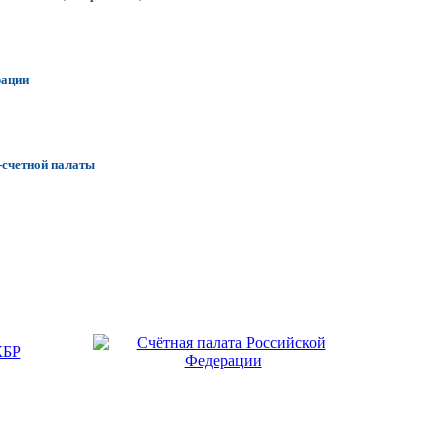
рации
-счетной палаты