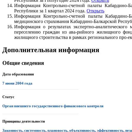
Республики за I полугодие 2024 года.
Открыть
Информация Контрольно-счетной палаты Кабардино-Ба
Республики за 1 квартал 2024 года.
Открыть
Информация Контрольно-счетной палаты Кабардино-Ба
медицинского страхования Кабардино-Балкарской Республ
Информация о результатах экспертно-аналитического
переселению граждан из ава-рийного жилищного фонд
жилищного строительства в рамках регионального про-
Дополнительная информация
Общие сведения
Дата образования
7 июня 2004 года
.................................................................................................................................
Статус
Орган внешнего государственного финансового контроля
.................................................................................................................................
Принципы деятельности
Законность, системность, плановость, объективность, эффективность, нез