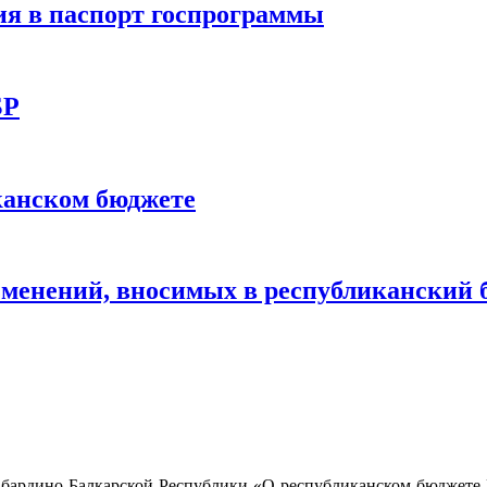
я в паспорт госпрограммы
БР
канском бюджете
зменений, вносимых в республиканский 
Кабардино-Балкарской Республики «О республиканском бюджете