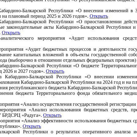
 Кабардино-Балкарской Республики «О внесении изменений в 
 на плановый период 2025 и 2026 годов».
Открыть
 Кабардино-Балкарской Республики «О приостановлении дейст
ые законодательные акты Кабардино-Балкарской Республики и
.
Открыть
-аналитического мероприятия «Аудит использования средс
мероприятия «Аудит бюджетных процессов и деятельности гос
рование капитальных вложений в объ-екты государственной со
4 года (выборочно в отношении отдельных федеральных проектов
Кабардино-Балкарской Республики «О бюджете Территориальног
д 2026 и 2027 годов».
Открыть
на Кабардино-Балкарской Республики «О внесении изменен
ахования Кабардино-Балкарской Республики на 2024 год и на п
ния республиканского бюджета Кабардино-Балкарской Республик
лнения бюджета Территориального фонда обязательного медиц
роприятия «Анализ осуществления государственной регистраци
 мероприятия «Анализ использования бюджетных средств, п
КУ БРДСРЦ «Радуга».
Открыть
ероприятия «Анализ эффективности использования бюджетных с
спублики».
Открыть
лкарской Республики о результатах оперативного анализа и