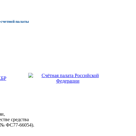
-счетной палаты
зи,
стве средства
 № ФС77-66054).