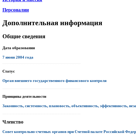
Персоналии
Дополнительная информация
Общие сведения
Дата образования
7 июня 2004 года
.................................................................................................................................
Статус
Орган внешнего государственного финансового контроля
.................................................................................................................................
Принципы деятельности
Законность, системность, плановость, объективность, эффективность, нез
.................................................................................................................................
Членство
Совет контрольно-счетных органов при Счетной палате Российской Феде