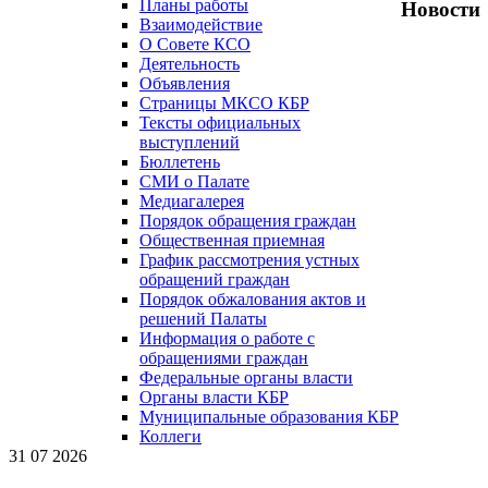
Планы работы
Новости
Взаимодействие
О Совете КСО
Деятельность
Объявления
Страницы МКСО КБР
Тексты официальных
выступлений
Бюллетень
СМИ о Палате
Медиагалерея
Порядок обращения граждан
Общественная приемная
График рассмотрения устных
обращений граждан
Порядок обжалования актов и
решений Палаты
Информация о работе с
обращениями граждан
Федеральные органы власти
Органы власти КБР
Муниципальные образования КБР
Коллеги
31 07 2026