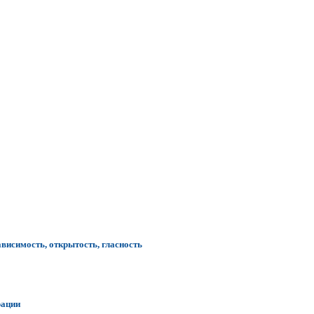
ависимость, открытость, гласность
рации