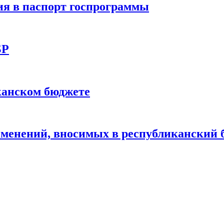
я в паспорт госпрограммы
БР
канском бюджете
зменений, вносимых в республиканский 