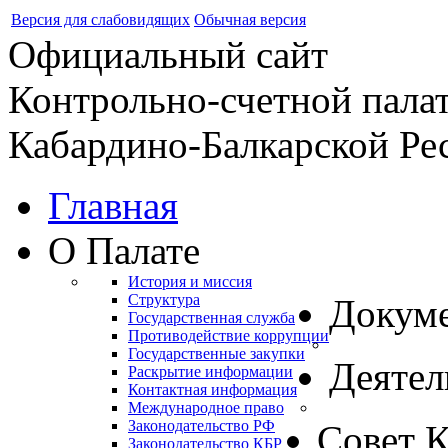
Версия для слабовидящих
Обычная версия
Официальный сайт
Контрольно-счетной пала
Кабардино-Балкарской Ре
Главная
О Палате
История и миссия
Структура
Докум
Государственная служба
Противодействие коррупции
Государственные закупки
Деятел
Раскрытие информации
Контактная информация
Международное право
Законодательство РФ
Совет 
Законодательство КБР