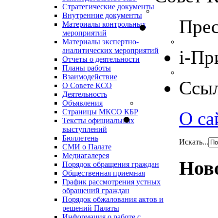
Стратегические документы
Внутренние документы
Прес
Материалы контрольных
мероприятий
Материалы экспертно-
аналитических мероприятий
i-Пр
Отчеты о деятельности
Планы работы
Взаимодействие
Ссы
О Совете КСО
Деятельность
Объявления
Страницы МКСО КБР
О са
Тексты официальных
выступлений
Бюллетень
Искать...
СМИ о Палате
Медиагалерея
Нов
Порядок обращения граждан
Общественная приемная
График рассмотрения устных
обращений граждан
Порядок обжалования актов и
решений Палаты
Информация о работе с