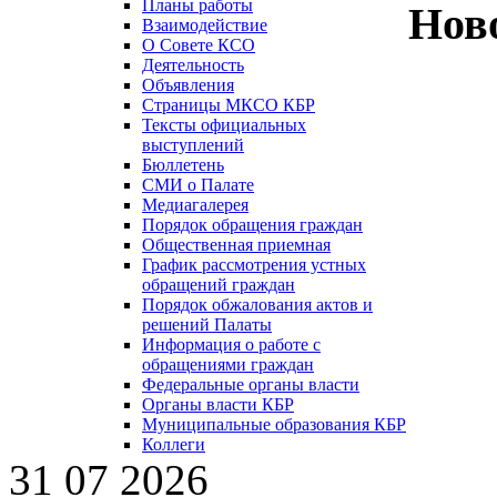
Планы работы
Нов
Взаимодействие
О Совете КСО
Деятельность
Объявления
Страницы МКСО КБР
Тексты официальных
выступлений
Бюллетень
СМИ о Палате
Медиагалерея
Порядок обращения граждан
Общественная приемная
График рассмотрения устных
обращений граждан
Порядок обжалования актов и
решений Палаты
Информация о работе с
обращениями граждан
Федеральные органы власти
Органы власти КБР
Муниципальные образования КБР
Коллеги
31 07 2026