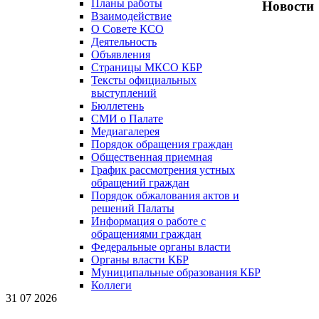
Планы работы
Новости
Взаимодействие
О Совете КСО
Деятельность
Объявления
Страницы МКСО КБР
Тексты официальных
выступлений
Бюллетень
СМИ о Палате
Медиагалерея
Порядок обращения граждан
Общественная приемная
График рассмотрения устных
обращений граждан
Порядок обжалования актов и
решений Палаты
Информация о работе с
обращениями граждан
Федеральные органы власти
Органы власти КБР
Муниципальные образования КБР
Коллеги
31 07 2026