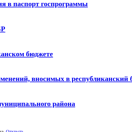
я в паспорт госпрограммы
БР
канском бюджете
зменений, вносимых в республиканский 
муниципального района
на.
Открыть