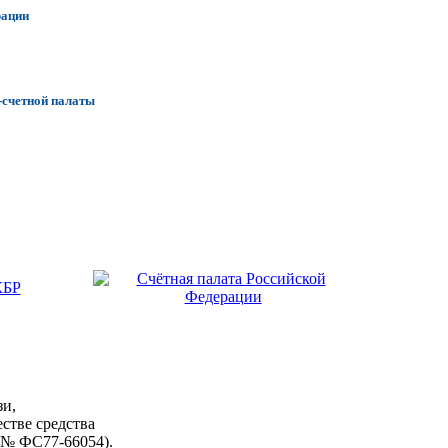
рации
-счетной палаты
зи,
стве средства
 № ФС77-66054).