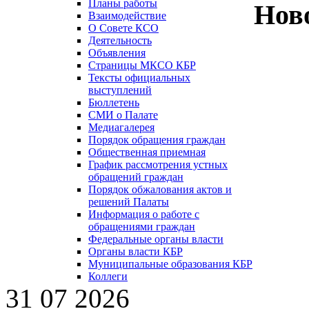
Планы работы
Нов
Взаимодействие
О Совете КСО
Деятельность
Объявления
Страницы МКСО КБР
Тексты официальных
выступлений
Бюллетень
СМИ о Палате
Медиагалерея
Порядок обращения граждан
Общественная приемная
График рассмотрения устных
обращений граждан
Порядок обжалования актов и
решений Палаты
Информация о работе с
обращениями граждан
Федеральные органы власти
Органы власти КБР
Муниципальные образования КБР
Коллеги
31 07 2026