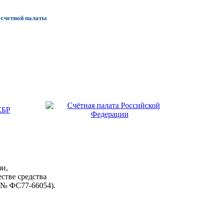
-счетной палаты
зи,
стве средства
 № ФС77-66054).