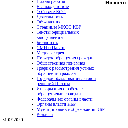
Планы работы
Новости
Взаимодействие
О Совете КСО
Деятельность
Объявления
Страницы МКСО КБР
Тексты официальных
выступлений
Бюллетень
СМИ о Палате
Медиагалерея
Порядок обращения граждан
Общественная приемная
График рассмотрения устных
обращений граждан
Порядок обжалования актов и
решений Палаты
Информация о работе с
обращениями граждан
Федеральные органы власти
Органы власти КБР
Муниципальные образования КБР
Коллеги
31 07 2026