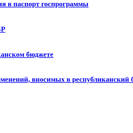
я в паспорт госпрограммы
БР
канском бюджете
зменений, вносимых в республиканский 