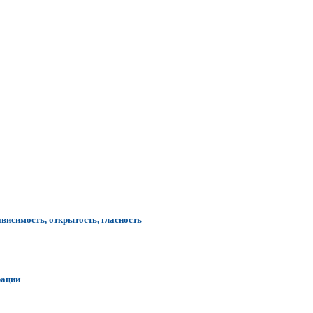
ависимость, открытость, гласность
рации