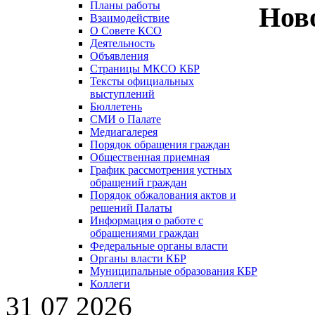
Планы работы
Нов
Взаимодействие
О Совете КСО
Деятельность
Объявления
Страницы МКСО КБР
Тексты официальных
выступлений
Бюллетень
СМИ о Палате
Медиагалерея
Порядок обращения граждан
Общественная приемная
График рассмотрения устных
обращений граждан
Порядок обжалования актов и
решений Палаты
Информация о работе с
обращениями граждан
Федеральные органы власти
Органы власти КБР
Муниципальные образования КБР
Коллеги
31 07 2026