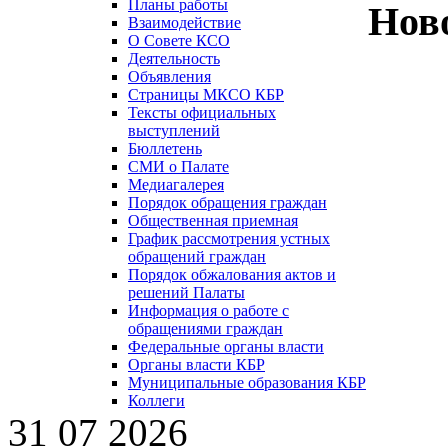
Планы работы
Нов
Взаимодействие
О Совете КСО
Деятельность
Объявления
Страницы МКСО КБР
Тексты официальных
выступлений
Бюллетень
СМИ о Палате
Медиагалерея
Порядок обращения граждан
Общественная приемная
График рассмотрения устных
обращений граждан
Порядок обжалования актов и
решений Палаты
Информация о работе с
обращениями граждан
Федеральные органы власти
Органы власти КБР
Муниципальные образования КБР
Коллеги
31 07 2026