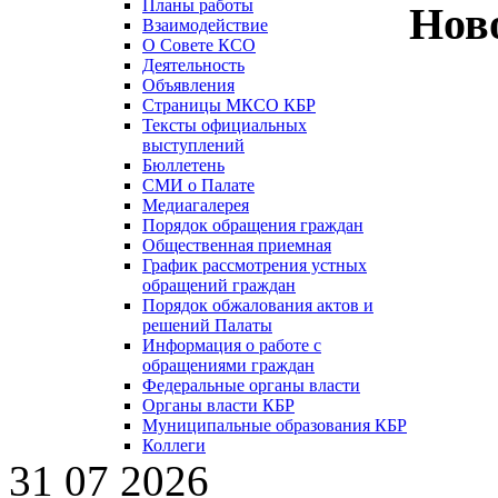
Планы работы
Нов
Взаимодействие
О Совете КСО
Деятельность
Объявления
Страницы МКСО КБР
Тексты официальных
выступлений
Бюллетень
СМИ о Палате
Медиагалерея
Порядок обращения граждан
Общественная приемная
График рассмотрения устных
обращений граждан
Порядок обжалования актов и
решений Палаты
Информация о работе с
обращениями граждан
Федеральные органы власти
Органы власти КБР
Муниципальные образования КБР
Коллеги
31 07 2026