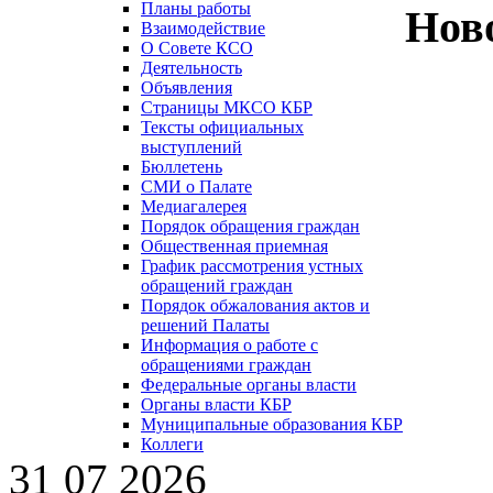
Планы работы
Нов
Взаимодействие
О Совете КСО
Деятельность
Объявления
Страницы МКСО КБР
Тексты официальных
выступлений
Бюллетень
СМИ о Палате
Медиагалерея
Порядок обращения граждан
Общественная приемная
График рассмотрения устных
обращений граждан
Порядок обжалования актов и
решений Палаты
Информация о работе с
обращениями граждан
Федеральные органы власти
Органы власти КБР
Муниципальные образования КБР
Коллеги
31 07 2026