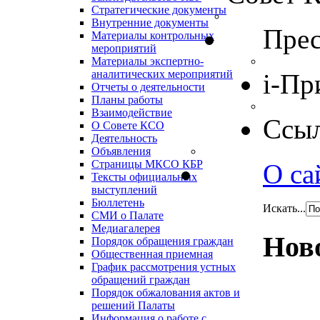
Стратегические документы
Внутренние документы
Прес
Материалы контрольных
мероприятий
Материалы экспертно-
аналитических мероприятий
i-Пр
Отчеты о деятельности
Планы работы
Взаимодействие
Ссы
О Совете КСО
Деятельность
Объявления
Страницы МКСО КБР
О са
Тексты официальных
выступлений
Бюллетень
Искать...
СМИ о Палате
Медиагалерея
Нов
Порядок обращения граждан
Общественная приемная
График рассмотрения устных
обращений граждан
Порядок обжалования актов и
решений Палаты
Информация о работе с