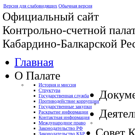
Версия для слабовидящих
Обычная версия
Официальный сайт
Контрольно-счетной пала
Кабардино-Балкарской Ре
Главная
О Палате
История и миссия
Структура
Докум
Государственная служба
Противодействие коррупции
Государственные закупки
Деятел
Раскрытие информации
Контактная информация
Международное право
Законодательство РФ
Совет 
Законодательство КБР