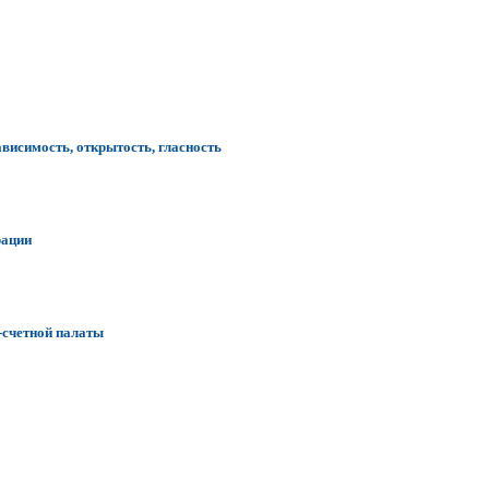
ависимость, открытость, гласность
рации
-счетной палаты