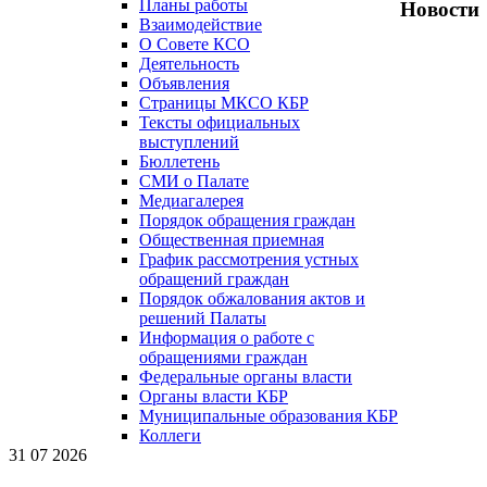
Планы работы
Новости
Взаимодействие
О Совете КСО
Деятельность
Объявления
Страницы МКСО КБР
Тексты официальных
выступлений
Бюллетень
СМИ о Палате
Медиагалерея
Порядок обращения граждан
Общественная приемная
График рассмотрения устных
обращений граждан
Порядок обжалования актов и
решений Палаты
Информация о работе с
обращениями граждан
Федеральные органы власти
Органы власти КБР
Муниципальные образования КБР
Коллеги
31 07 2026