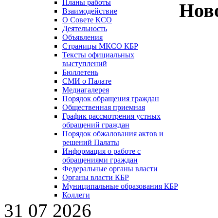
Планы работы
Нов
Взаимодействие
О Совете КСО
Деятельность
Объявления
Страницы МКСО КБР
Тексты официальных
выступлений
Бюллетень
СМИ о Палате
Медиагалерея
Порядок обращения граждан
Общественная приемная
График рассмотрения устных
обращений граждан
Порядок обжалования актов и
решений Палаты
Информация о работе с
обращениями граждан
Федеральные органы власти
Органы власти КБР
Муниципальные образования КБР
Коллеги
31 07 2026